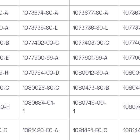
0-A
1073674-S0-A
1073677-S0-A
10736
0-A
1073735-S0-L
1073736-S0-L
10773
0-B
1077402-00-G
1077403-00-C
10774
0-E
1077900-99-A
1077901-99-A
10779
9-H
1079754-00-D
1080012-SO-A
10800
0-C
1080026-S0-C
1080473-S0-B
10804
1080684-01-
1080745-00-
00-H
10807
1
1
0-D
1081420-E0-A
1081421-E0-C
10814