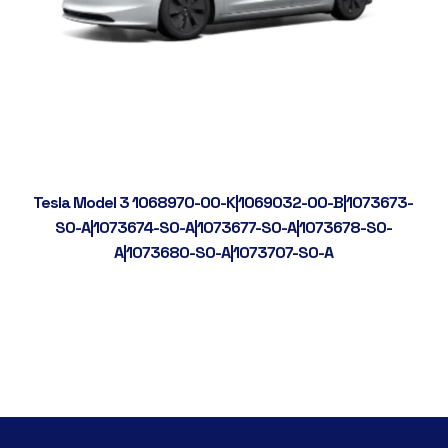
Tesla Model 3 1068970-00-K|1069032-00-B|1073673-
S0-A|1073674-S0-A|1073677-S0-A|1073678-S0-
A|1073680-S0-A|1073707-S0-A