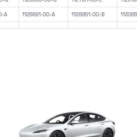
0-A
1125691-00-A
1128951-00-B
11306