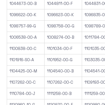
1044673-00-B
1044811-00-F
1044831-0
1096622-00-K
1096623-00-K
1096835-0
1098757-99-G
1098758-00-G
1098789-0
1006538-00-A
1008274-00-B
1011784-0
1100838-00-C
1101034-00-F
1101035-0
1101916-S0-A
1101952-00-G
1103035-0
1104425-00-M
1104540-00-B
1104541-0
1107262-00-C
1107262-00-C
1109193-0
1110784-00-J
1111258-00-B
1111259-00
1120960-10-G
1120970-00-F
1120980-0