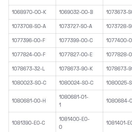
1068970-00-K
1069032-00-B
1073673-S
1073708-S0-A
1073727-S0-A
1073728-S
1077396-00-F
1077399-00-C
1077400-0
1077824-00-F
1077827-00-E
1077828-0
1078673-32-L
1078673-90-K
1078673-9
1080023-S0-C
1080024-S0-C
1080025-S
1080681-01-
1080681-00-H
1080684-
1
1081400-E0-
1081390-E0-C
1081401-E
0