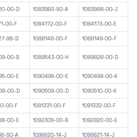
20-00-D
1083983-SO-A
1083988-00-J
71-00-F
1084172-00-F
1084173-00-E
27-98-D
1088148-00-F
1088149-00-F
09-00-B
1089543-00-H
1089828-00-D
95-00-E
1090496-00-E
1090499-00-K
08-00-D
1090509-00-D
1090510-00-K
30-00-F
1091331-00-F
1091332-00-F
08-00-E
1092309-00-B
1092820-00-E
66-S0-A
1096620-14-J
1096621-14-J