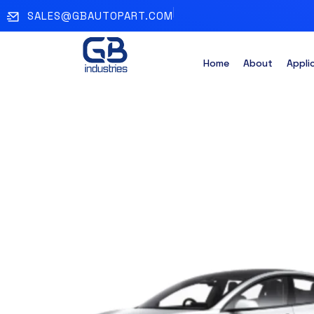
SALES@GBAUTOPART.COM
Home
About
Appli