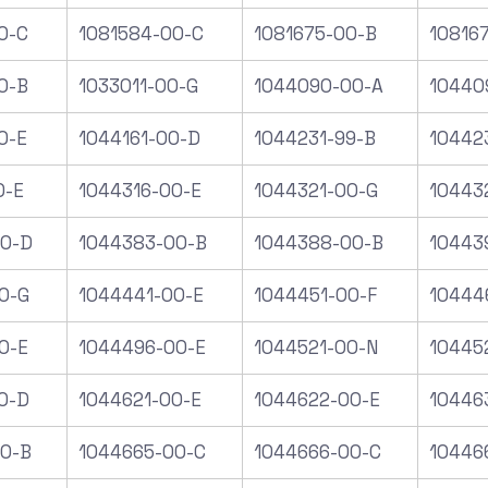
0-C
1081584-00-C
1081675-00-B
10816
0-B
1033011-00-G
1044090-00-A
10440
0-E
1044161-00-D
1044231-99-B
10442
0-E
1044316-00-E
1044321-00-G
10443
00-D
1044383-00-B
1044388-00-B
10443
0-G
1044441-00-E
1044451-00-F
10444
0-E
1044496-00-E
1044521-00-N
10445
0-D
1044621-00-E
1044622-00-E
10446
0-B
1044665-00-C
1044666-00-C
10446