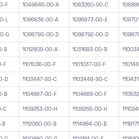
0-F
1048645-00-A
1063260-00-C
10689
0-L
1096836-00-A
1096973-00-E
10970
0-G
1098790-00-D
1098792-00-D
10987
0-B
1012809-00-A
1031683-00-B
11003
0-F
1101036-00-F
1101037-00-F
11014
0-D
1103447-S0-C
1103448-S0-C
11043
0-B
1104667-00-F
1104669-00-F
11053
0-C
1109253-00-H
1109255-00-H
11102
-B
1112060-00-B
1114984-00-B
111817
0-G
1120990-00-G
1121191-00-E
112510