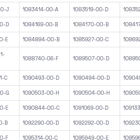
0-J
1083414-00-A
1083519-00-D
10835
0-D
1084169-00-B
1084170-00-B
10841
0-E
1084894-00-B
1085927-00-C
10869
1-
1088740-06-F
1089507-00-D
10895
1-C
1090493-00-D
1090494-00-D
10904
0-G
1090503-00-H
1090504-00-H
10905
0-E
1090844-00-C
1091069-00-D
10913
0-B
1092290-00-D
1092292-00-D
10923
0-F
1095314-00-C
1095949-00-E
10959