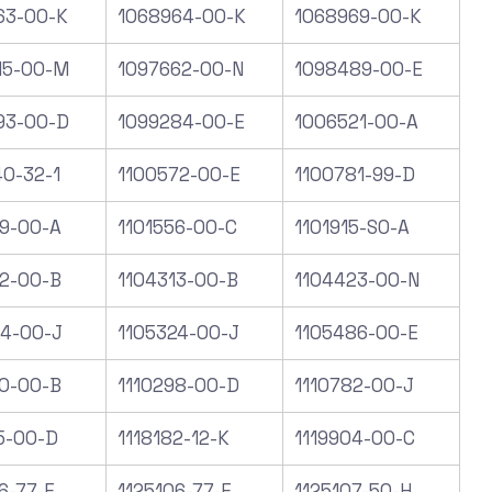
63-00-K
1068964-00-K
1068969-00-K
15-00-M
1097662-00-N
1098489-00-E
93-00-D
1099284-00-E
1006521-00-A
40-32-1
1100572-00-E
1100781-99-D
69-00-A
1101556-00-C
1101915-S0-A
12-00-B
1104313-00-B
1104423-00-N
24-00-J
1105324-00-J
1105486-00-E
40-00-B
1110298-00-D
1110782-00-J
5-00-D
1118182-12-K
1119904-00-C
6-77-E
1125106-77-E
1125107-50-H