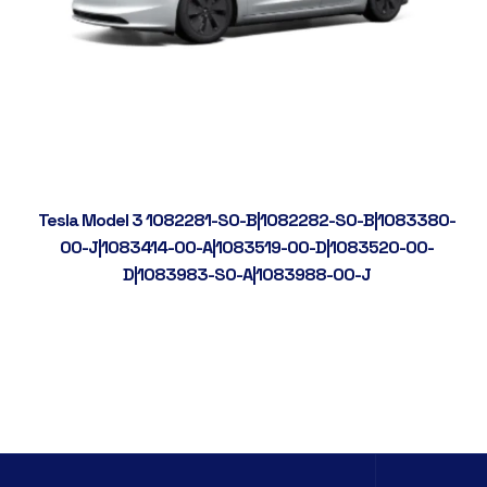
Tesla Model 3 1082281-S0-B|1082282-S0-B|1083380-
00-J|1083414-00-A|1083519-00-D|1083520-00-
D|1083983-SO-A|1083988-00-J