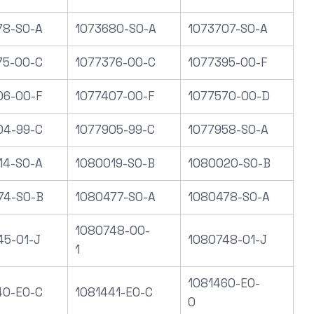
78-S0-A
1073680-S0-A
1073707-S0-A
75-00-C
1077376-00-C
1077395-00-F
06-00-F
1077407-00-F
1077570-00-D
04-99-C
1077905-99-C
1077958-SO-A
14-S0-A
1080019-SO-B
1080020-S0-B
74-S0-B
1080477-S0-A
1080478-S0-A
1080748-00-
45-01-J
1080748-01-J
1
1081460-E0-
40-E0-C
1081441-E0-C
0